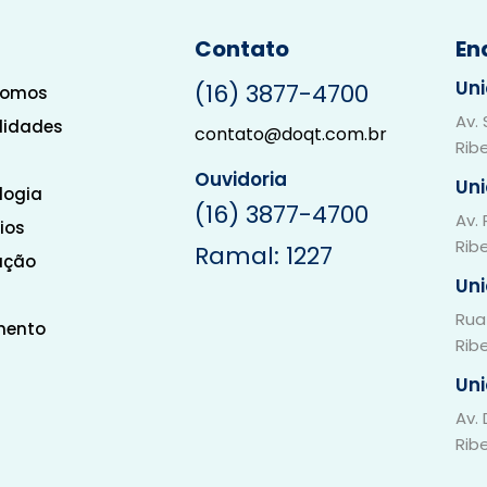
Contato
En
Uni
(16) 3877-4700
Somos
Av.
lidades
contato@doqt.com.br
Rib
Ouvidoria
Un
logia
(16) 3877-4700
Av. 
ios
Rib
Ramal: 1227
ação
Un
Rua
mento
Rib
Un
Av.
Rib