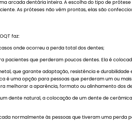
ma arcada dentária inteira. A escolha do tipo de prótese 
iente. As próteses não vêm prontas, elas são confeccio
DOQT faz:
casos onde ocorreu a perda total dos dentes;
ra pacientes que perderam poucos dentes. Ela é colocada
tal, que garante adaptação, resistência e durabilidade e
ica é uma opção para pessoas que perderam um ou mais 
ra melhorar a aparência, formato ou alinhamento dos d
um dente natural, a colocação de um dente de cerâmica 
icada normalmente às pessoas que tiveram uma perda pa