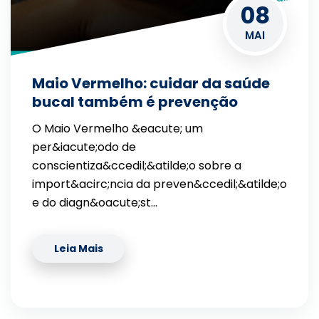
08
MAI
Maio Vermelho: cuidar da saúde
bucal também é prevenção
O Maio Vermelho &eacute; um
per&iacute;odo de
conscientiza&ccedil;&atilde;o sobre a
import&acirc;ncia da preven&ccedil;&atilde;o
e do diagn&oacute;st…
Leia Mais