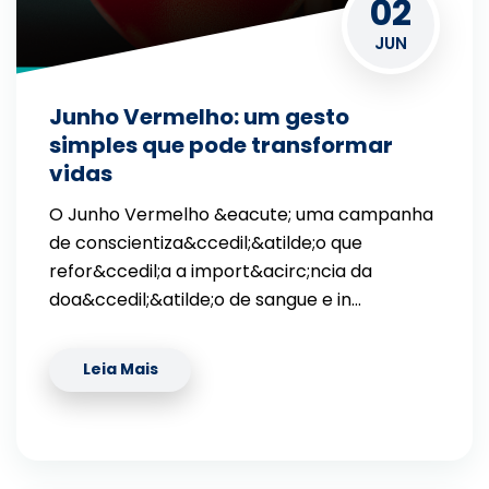
02
JUN
Junho Vermelho: um gesto
simples que pode transformar
vidas
O Junho Vermelho &eacute; uma campanha
de conscientiza&ccedil;&atilde;o que
refor&ccedil;a a import&acirc;ncia da
doa&ccedil;&atilde;o de sangue e in…
Leia Mais